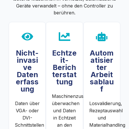
Geräte verwandelt – ohne den Controller zu
berühren.
Nicht-
Echtze
Autom
invasi
it-
atisier
ve
Berich
ter
Daten
terstat
Arbeit
erfass
tung
sablau
ung
f
Maschinenzustand
Daten über
überwachen
Losvalidierung,
VGA- oder
und Daten
Rezeptauswahl
DVI-
in Echtzeit
und
Schnittstellen
an den
Materialhandling