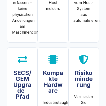
erfassen –
Host
vom Host-
keine
melden.
System
physischen
aus
Änderungen
automatisieren.
am
Maschinencontroller.
SECS/
Kompa
Risiko
GEM
kte
minde
Upgra
Hardw
rung
de-
are
Pfad
Vermeiden
Industrietaugliche
Sie