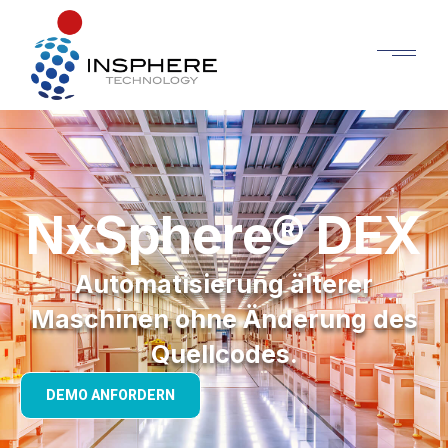
NxSphere® DEX
Automatisierung älterer
Maschinen ohne Änderung des
Quellcodes.
DEMO ANFORDERN