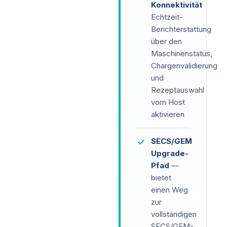
Konnektivität
Echtzeit-
Berichterstattung
über den
Maschinenstatus,
Chargenvalidierung
und
Rezeptauswahl
vom Host
aktivieren
SECS/GEM
✓
Upgrade-
Pfad
—
bietet
einen Weg
zur
vollständigen
SECS/GEM-