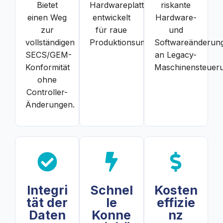
Bietet
Hardwareplattform,
riskante
einen Weg
entwickelt
Hardware-
zur
für raue
und
vollständigen
Produktionsumgebungen.
Softwareänderun
SECS/GEM-
an Legacy-
Konformität
Maschinensteuer
ohne
Controller-
Änderungen.
Integri
Schnel
Kosten
tät der
le
effizie
Daten
Konne
nz