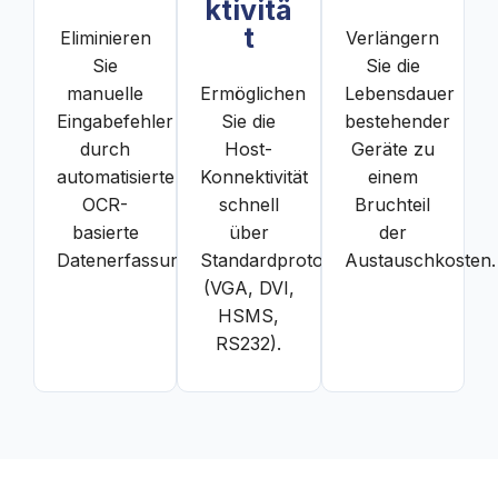
ktivitä
t
Eliminieren
Verlängern
Sie
Sie die
manuelle
Ermöglichen
Lebensdauer
Eingabefehler
Sie die
bestehender
durch
Host-
Geräte zu
automatisierte
Konnektivität
einem
OCR-
schnell
Bruchteil
basierte
über
der
Datenerfassung.
Standardprotokolle
Austauschkosten.
(VGA, DVI,
HSMS,
RS232).