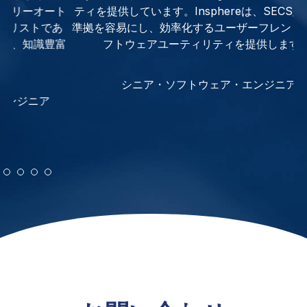
ト
ティを提供しています。Insphereは、SECS/GEMへの
が
あ
準拠を容易にし、効率化するユーザーフレンドリーなソ
で
富
フトウェアユーティリティを提供します。”
い
も
シニア・ソフトウェア・エンジニア