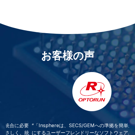
お客様の声
必要
“「Insphereは、SECS/GEMへの準拠を簡単かつ効率的
“
統
にするユーザーフレンドリーなソフトウェアユーティリ
の