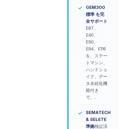
GEM300
✓
標準 を完
全サポート
E87、
E40、
E90、
E94、E116
を、ステー
トマシン、
ハンドシェ
イク、デー
タ永続化機
能付き
で。.
SEMATECH
✓
& SELETE
準拠
検証済