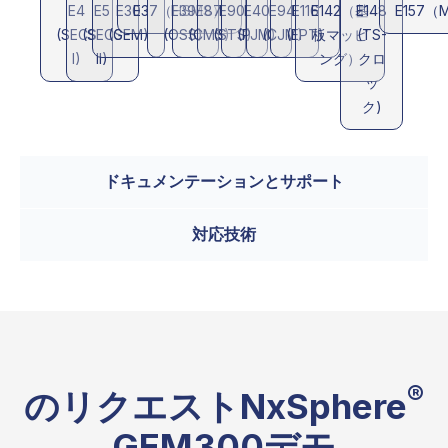
E4
E5
E30
E37（HSMS）
E39
E87
E90
E40
E94
E116
E142（基
E148
E157（
(SECS
(SECS
(GEM)
(OSS)
(CMS)
(STS)
(PJM)
(CJM)
(EPT)
板マッピ
(TS-
I)
II)
ング）
クロ
ッ
ク)
ドキュメンテーションとサポート
対応技術
®
のリクエストNxSphere
GEM300デモ