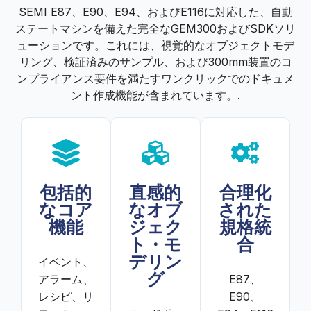
SEMI E87、E90、E94、およびE116に対応した、自動
ステートマシンを備えた完全なGEM300およびSDKソリ
ューションです。これには、視覚的なオブジェクトモデ
リング、検証済みのサンプル、および300mm装置のコ
ンプライアンス要件を満たすワンクリックでのドキュメ
ント作成機能が含まれています。.
包括的
直感的
合理化
なコア
なオブ
された
機能
ジェク
規格統
ト・モ
合
デリン
イベント、
グ
アラーム、
E87、
レシピ、リ
E90、