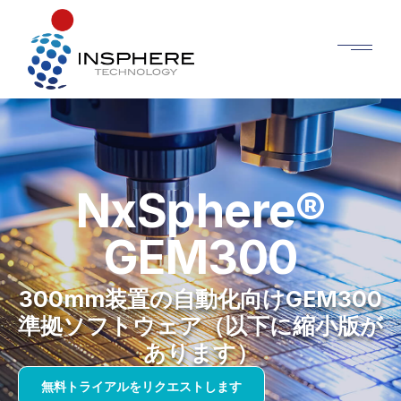
NxSphere®
GEM300
300mm装置の自動化向けGEM300
準拠ソフトウェア（以下に縮小版が
あります）
無料トライアルをリクエストします