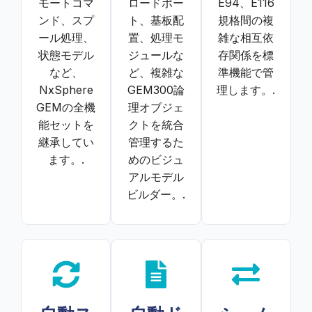
モートコマ
ロードポー
E94、E116
ンド、スプ
ト、基板配
規格間の複
ール処理、
置、処理モ
雑な相互依
状態モデル
ジュールな
存関係を標
など、
ど、複雑な
準機能で管
NxSphere
GEM300論
理します。.
GEMの全機
理オブジェ
能セットを
クトを統合
継承してい
管理するた
ます。.
めのビジュ
アルモデル
ビルダー。.