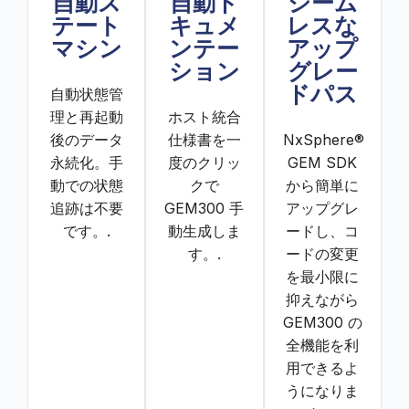
自動ス
自動ド
シーム
テート
キュメ
レスな
マシン
ンテー
アップ
ション
グレー
ドパス
自動状態管
理と再起動
ホスト統合
後のデータ
仕様書を一
NxSphere®
永続化。手
度のクリッ
GEM SDK
動での状態
クで
から簡単に
追跡は不要
GEM300 手
アップグレ
です。.
動生成しま
ードし、コ
す。.
ードの変更
を最小限に
抑えながら
GEM300 の
全機能を利
用できるよ
うになりま