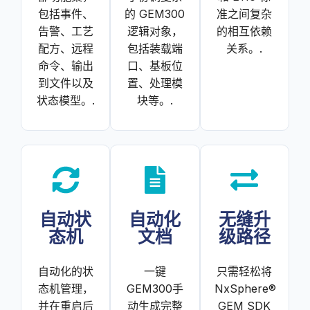
包括事件、
的 GEM300
准之间复杂
告警、工艺
逻辑对象，
的相互依赖
配方、远程
包括装载端
关系。.
命令、输出
口、基板位
到文件以及
置、处理模
状态模型。.
块等。.
自动状
自动化
无缝升
态机
文档
级路径
自动化的状
一键
只需轻松将
态机管理，
GEM300手
NxSphere®
并在重启后
动生成完整
GEM SDK