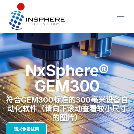
NxSphere®
GEM300
符合GEM300标准的300毫米设备自
动化软件（请向下滚动查看较小尺寸
的图片）
请求免费试用