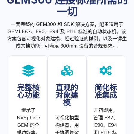
一切
一套完整的 GEM300 和 SDK 解决方案，配备适用于
SEMI E87、E90、E94 及 E116 标准的自动状态机。该
方案包含可视化对象建模、经过验证的样例，以及一键生
成文档功能，可满足 300mm 设备的合规要求。.
完整核
直观的
简化标
心功能
对象建
准集成
模
继承了
开箱即用，
NxSphere
可视化模型
管理 E87、
GEM 的全
构建器，用
E90、E94
部功能集，
于协调复杂
和 E116 标