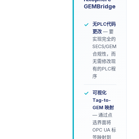
GEMBridge
无PLC代码
✓
更改
— 要
实现完全的
SECS/GEM
合规性，而
无需修改现
有的PLC程
序
可视化
✓
Tag-to-
GEM 映射
— 通过点
选界面将
OPC UA 标
签映射到