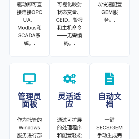
驱动即可直
可视化映射
以快速配置
接连接OPC
状态变量、
GEM服
UA、
CEID、警报
务。.
Modbus和
和主机命令
SCADA系
——无需编
统。.
码。.
管理员
灵活适
自动文
面板
应
档
作为托管的
通过可扩展
一键
Windows
的处理程序
SECS/GEM
服务进行部
和配置轻松
手动生成完