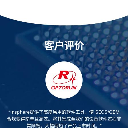
客户评价
集
“Insphere提供了高度易用的软件工具，使 SECS/GEM
“
 集
合规变得简单且高效。将其集成至我们的设备软件过程非
色
常顺畅，大幅缩短了产品上市时间。”